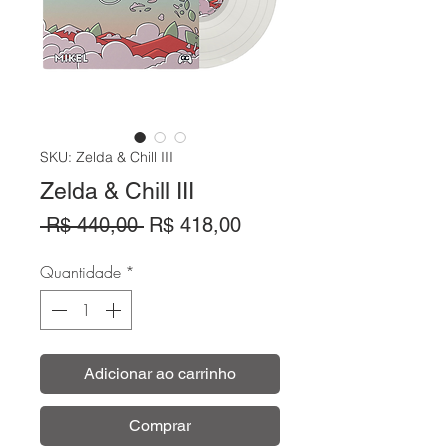
SKU: Zelda & Chill III
Zelda & Chill III
Preço
Preço
 R$ 440,00 
R$ 418,00
normal
promocional
Quantidade
*
Adicionar ao carrinho
Comprar