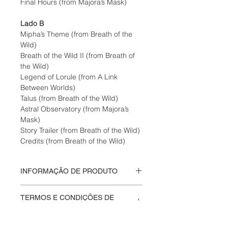
Final Hours (from Majora’s Mask)
Lado B
Mipha’s Theme (from Breath of the
Wild)
Breath of the Wild II (from Breath of
the Wild)
Legend of Lorule (from A Link
Between Worlds)
Talus (from Breath of the Wild)
Astral Observatory (from Majora’s
Mask)
Story Trailer (from Breath of the Wild)
Credits (from Breath of the Wild)
INFORMAÇÃO DE PRODUTO
Lo-Fi inspirada na franquia The
TERMOS E CONDIÇÕES DE
Legend of Zelda.
PRODUTO
Disco fechado.
Na
Moskito Eletriko
valorizamos a