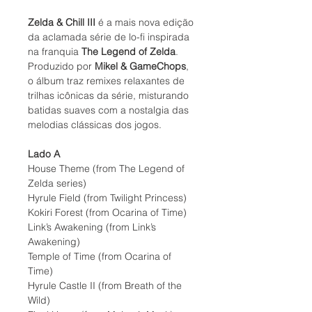
Zelda & Chill III
é a mais nova edição
da aclamada série de lo-fi inspirada
na franquia
The Legend of Zelda
.
Produzido por
Mikel & GameChops
,
o álbum traz remixes relaxantes de
trilhas icônicas da série, misturando
batidas suaves com a nostalgia das
melodias clássicas dos jogos.
Lado A
House Theme (from The Legend of
Zelda series)
Hyrule Field (from Twilight Princess)
Kokiri Forest (from Ocarina of Time)
Link’s Awakening (from Link’s
Awakening)
Temple of Time (from Ocarina of
Time)
Hyrule Castle II (from Breath of the
Wild)