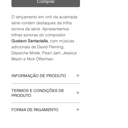
Comprar
O lançamento em vinil da aclamada
série contém destaques da trilha
sonora da série. Apresentamos
trilhas sonoras do compositor
Gustavo Santaolalla
, com músicas
adicionais de David Fleming,
Depeche Mode, Pearl Jam, Jessica
Mazin e Nick Offerman.
INFORMAÇÃO DE PRODUTO
Disco fechado
, nunca aberto.
TERMOS E CONDIÇÕES DE
Baseado no videogame de mesmo
PRODUTO
nome, desenvolvido pela Naughty
Dog para as plataformas
Na
Moskito Eletriko
valorizamos a
FORMA DE PAGAMENTO
PlayStation®.
autenticidade e a integridade de
cada produto que vendemos.
Aceitamos pagamentos através do
Produtos lacrados são entregues da
Mercado Pago
, oferecendo uma