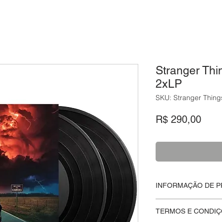
Stranger Thi
2xLP
SKU: Stranger Thing
Preç
R$ 290,00
INFORMAÇÃO DE 
Disco fechado
, nunc
TERMOS E CONDIÇ
soundtrack da
1˚ Te