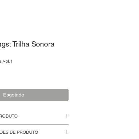
ngs: Trilha Sonora
s Vol.1
o
Esgotado
PRODUTO
a aberto.
ÕES DE PRODUTO
mporada (Netflix)