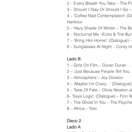
2 – Every Breath You Take – The Po
3 – Should I Stay Or Should I Go 
4 – ‘Coffee Nad Contemplation’ (
Harbour
5 – Hazy Shade Of Winter – The B
6 – Nocturnal Me –Echo & The B
7 – ‘Bring Him Home!’ (Dialogue)
8 – Sunglasses At Night – Corey H
Lado B
1 – Girls On Film – Duran Duran
2 – ‘Just Because People Tell You
3 – Atmosphere – Joy Division
4 – ‘Maybe I’m Crazy…’ (Dialogue
5 – Twist Of Fate – Olivia Newton-
6- ‘Says Logic’ (Dialogue) – Finn
7 – The Ghost In You – The Psyche
8 – Africa – Toto
Disco 2
Lado A