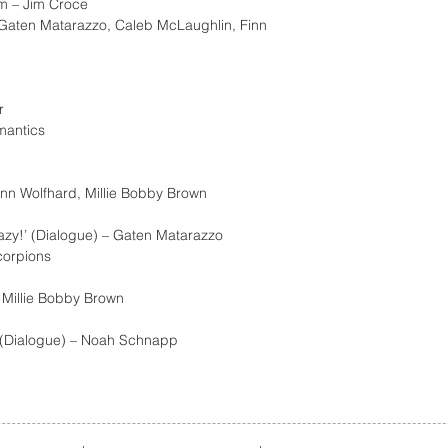
im – Jim Croce
– Gaten Matarazzo, Caleb McLaughlin, Finn
r
mantics
inn Wolfhard, Millie Bobby Brown
razy!’ (Dialogue) – Gaten Matarazzo
corpions
– Millie Bobby Brown
sh (Dialogue) – Noah Schnapp