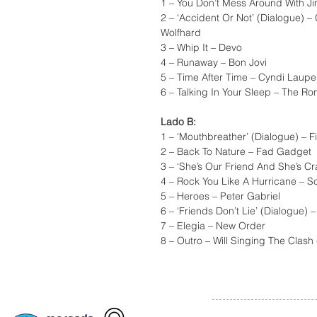
1 – You Don’t Mess Around With J
2 – ‘Accident Or Not’ (Dialogue) 
Wolfhard
3 – Whip It – Devo
4 – Runaway – Bon Jovi
5 – Time After Time – Cyndi Laupe
6 – Talking In Your Sleep – The Ro
Lado B:
1 – ‘Mouthbreather’ (Dialogue) – F
2 – Back To Nature – Fad Gadget
3 – ‘She’s Our Friend And She’s C
4 – Rock You Like A Hurricane – S
5 – Heroes – Peter Gabriel
6 – ‘Friends Don’t Lie’ (Dialogue) 
7 – Elegia – New Order
8 – Outro – Will Singing The Cla