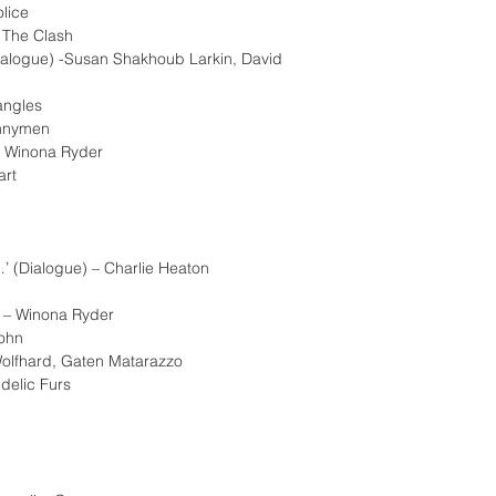
lice
– The Clash
Dialogue) -Susan Shakhoub Larkin, David
angles
unnymen
 – Winona Ryder
art
…’ (Dialogue) – Charlie Heaton
) – Winona Ryder
John
 Wolfhard, Gaten Matarazzo
delic Furs