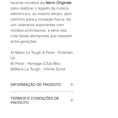
recente iniciativa da
fabric Originals
para celebrar o legado da música
eletrônica e, ao mesmo tempo, abrir
caminho para a inovação futura. Ao
unir veteranos experientes com
novatos promissores, a série visa
criar faixas atemporais que ressoem
entre gerações.
A) Mano Le Tough & Perel - Entertain
Us
B) Perel - Homage (Club Mix)
B)Mano Le Tough - Infinite Scroll
INFORMAÇÃO DE PRODUTO
Disco de vinil fechado
.
TERMOS E CONDIÇÕES DE
fabric Originals
PRODUTO
Na
Moskito Eletriko
valorizamos a
FORMA DE PAGAMENTO
autenticidade e a integridade de