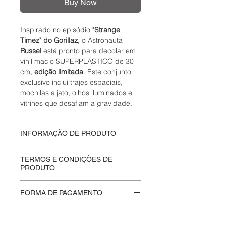
Buy Now
Inspirado no episódio
"Strange
Timez" do Gorillaz,
o Astronauta
Russel
está pronto para decolar em
vinil macio SUPERPLÁSTICO de 30
cm,
edição limitada
. Este conjunto
exclusivo inclui trajes espaciais,
mochilas a jato, olhos iluminados e
vitrines que desafiam a gravidade.
INFORMAÇÃO DE PRODUTO
Caixa Lacrada.
TERMOS E CONDIÇÕES DE
Gorillaz Russel
- Tamanho:
30 cm
PRODUTO
SUPERPLASTIC
Na
Moskito Eletriko
valorizamos a
FORMA DE PAGAMENTO
autenticidade e a integridade de
cada produto que vendemos.
Aceitamos pagamentos através do
Produtos lacrados são entregues da
Mercado Pago
, oferecendo uma