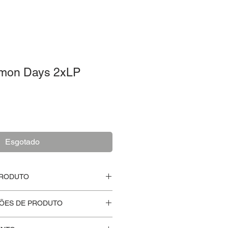
Demon Days 2xLP
o
Esgotado
PRODUTO
do
, nunca aberto.
ÕES DE PRODUTO
alorizamos a autenticidade e a