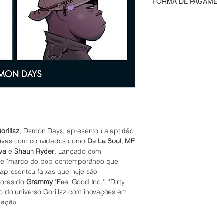
FORMA DE PAGAM
integridade de cad
lacrados são entre
Aceitamos pagament
preservar seu valor c
oferecendo uma var
compreenda que iss
de crédito, Pix e bol
e, portanto, não ace
orillaz
, Demon Days, apresentou a aptidão
tivas com convidados como
De La Soul
,
MF
va
e
Shaun Ryder
. Lançado com
ste "marco do pop contemporâneo que
presentou faixas que hoje são
doras do
Grammy
"Feel Good Inc.", "Dirty
o do universo Gorillaz com inovações em
mação.