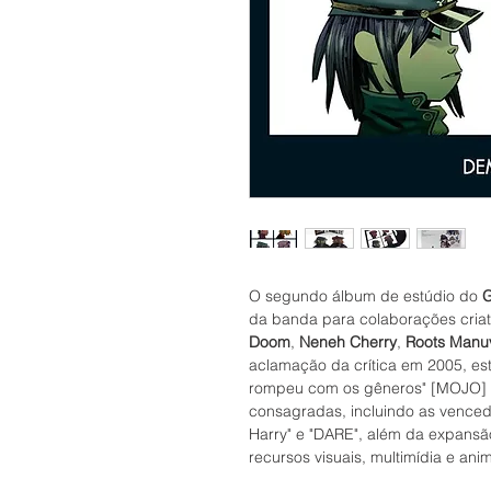
O segundo álbum de estúdio do
G
da banda para colaborações cria
Doom
,
Neneh Cherry
,
Roots Manu
aclamação da crítica em 2005, e
rompeu com os gêneros" [MOJO] a
consagradas, incluindo as vence
Harry" e "DARE", além da expansã
recursos visuais, multimídia e ani