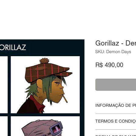
Gorillaz - 
SKU: Demon Days
Preç
R$ 490,00
INFORMAÇÃO DE 
Disco de vinil fecha
TERMOS E CONDIÇ
Na
Moskito Eletriko
v