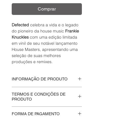
Comprar
Defected
celebra a vida e o legado
do pioneiro da house music
Frankie
Knuckles
com uma edição limitada
em vinil de seu notável lançamento
House Masters, apresentando uma
seleção de suas melhores
produções e remixes.
INFORMAÇÃO DE PRODUTO
Disco fechado
, nunca aberto.
TERMOS E CONDIÇÕES DE
Edição de colecionador.
PRODUTO
Na
Moskito Eletriko
valorizamos a
FORMA DE PAGAMENTO
autenticidade e a integridade de
cada produto que vendemos.
Aceitamos pagamentos através do
Produtos lacrados são entregues da
Mercado Pago
, oferecendo uma