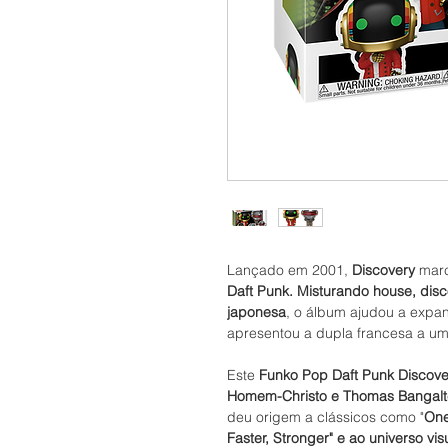
Lançado em 2001,
Discovery
marc
Daft Punk. Misturando house, disc
japonesa
, o álbum ajudou a expand
apresentou a dupla francesa a um
Este
Funko Pop Daft Punk Discov
Homem-Christo e Thomas Bangalte
deu origem a clássicos como "
One
Faster, Stronger" e ao universo vis