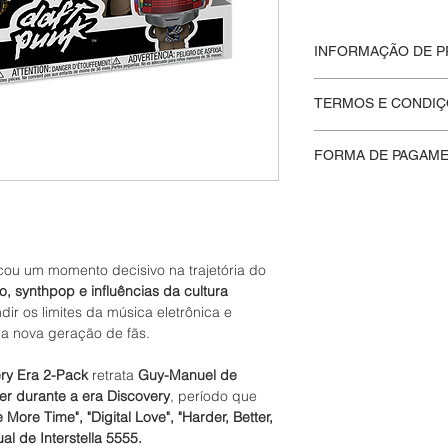
INFORMAÇÃO DE 
Formato: Funko Pop
TERMOS E CONDIÇ
Artista:
Daft Punk
Título:
Daft Punk Dis
Na
Moskito Eletriko
v
Linha:
Pop! Rocks
FORMA DE PAGAM
integridade de cad
Item Number:
90143
lacrados são entre
Aceitamos pagament
Fabricante:
Funko
preservar seu valor c
oferecendo uma var
Caixa original lacrad
compreenda que iss
de crédito, Pix e bol
e, portanto, não ace
ou um momento decisivo na trajetória do
o, synthpop e influências da cultura
ir os limites da música eletrônica e
a nova geração de fãs.
ery Era 2-Pack
retrata
Guy-Manuel de
r durante a era Discovery
, período que
 More Time", "Digital Love", "Harder, Better,
ual de Interstella 5555.