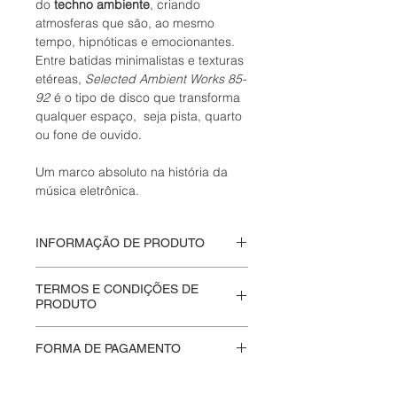
do
techno
ambiente
, criando
atmosferas que são, ao mesmo
tempo, hipnóticas e emocionantes.
Entre batidas minimalistas e texturas
etéreas,
Selected Ambient Works 85-
92
é o tipo de disco que transforma
qualquer espaço, seja pista, quarto
ou fone de ouvido.
Um marco absoluto na história da
música eletrônica.
INFORMAÇÃO DE PRODUTO
Disco de vinil fechado
,
TERMOS E CONDIÇÕES DE
nunca aberto.
PRODUTO
Ano Lançamento: 1992
Label: Apollo Records 2013
Na
Moskito Eletriko
valorizamos a
FORMA DE PAGAMENTO
autenticidade e a integridade de
cada produto que vendemos.
Aceitamos pagamentos através do
Produtos lacrados são entregues da