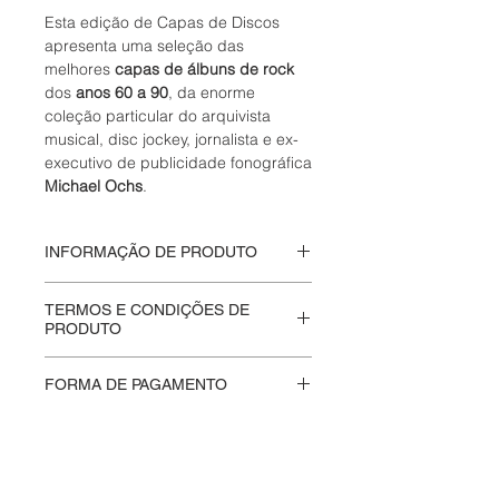
Esta edição de Capas de Discos
apresenta uma seleção das
melhores
capas de álbuns de rock
dos
anos 60 a 90
, da enorme
coleção particular do arquivista
musical, disc jockey, jornalista e ex-
executivo de publicidade fonográfica
Michael Ochs
.
INFORMAÇÃO DE PRODUTO
Livro Novo -
Lacrado
TERMOS E CONDIÇÕES DE
Páginas: 576
PRODUTO
Tamanho: 14 x 4.2 x 19.5 cm
Editora:
Taschen
Na
Moskito Eletriko
valorizamos a
FORMA DE PAGAMENTO
autenticidade e a integridade de
cada produto que vendemos.
Aceitamos pagamentos através do
Produtos lacrados são entregues da
Mercado Pago
, oferecendo uma
mesma forma para preservar seu
variedade de opções, como cartão
valor colecionável. Ao abrir o
de crédito, Pix e boleto bancário.