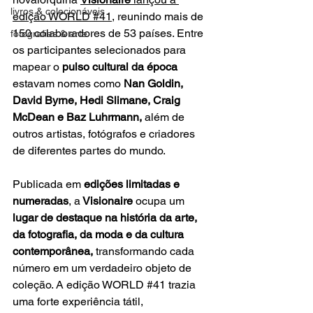
livros & colecionáveis
edição WORLD #41
, reunindo mais de 
150 colaboradores de 53 países. Entre 
fotografias & arte
os participantes selecionados para 
mapear o 
pulso cultural da época
estavam nomes como 
Nan Goldin, 
David Byrne, Hedi Slimane, Craig 
McDean e Baz Luhrmann,
 além de 
outros artistas, fotógrafos e criadores 
de diferentes partes do mundo.
Publicada em 
edições limitadas e 
numeradas
, a
 Visionaire
 ocupa um 
lugar de destaque na história da arte, 
da fotografia, da moda e da cultura 
contemporânea,
 transformando cada 
número em um verdadeiro objeto de 
coleção. A edição WORLD 
#41
 trazia 
uma forte experiência tátil, 