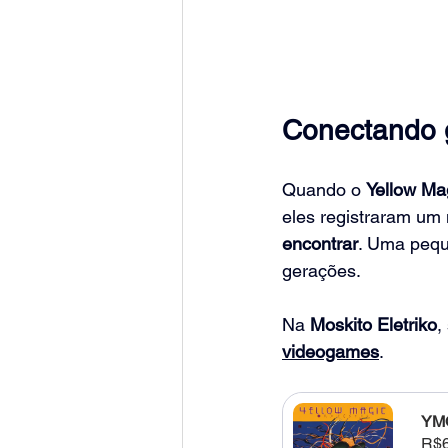
Conectando 
Quando o 
Yellow Ma
eles registraram u
encontrar
. Uma pequ
gerações.
Na 
Moskito Eletriko
,
videogames
. 
YMO
R$6