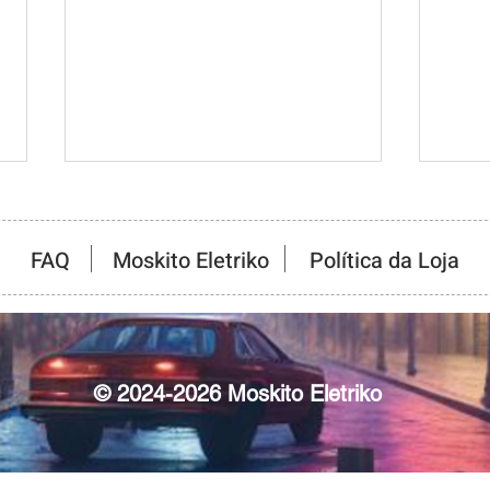
FAQ
Moskito Eletriko
Política da Loja
WipEout 2097. O encontro
Join
© 2024-2026 Moskito Eletriko
entre música eletrônica e
afet
videogame