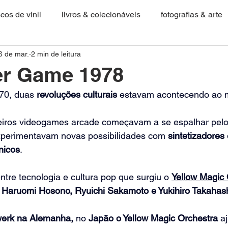
scos de vinil
livros & colecionáveis
fotografias & arte
6 de mar.
2 min de leitura
r Game 1978
70, duas 
revoluções culturais
 estavam acontecendo ao
eiros videogames arcade começavam a se espalhar pelos
xperimentavam novas possibilidades com 
sintetizadores 
nicos
.
ntre tecnologia e cultura pop que surgiu o 
Yellow Magic 
 
Haruomi Hosono, Ryuichi Sakamoto e Yukihiro Takahas
werk na Alemanha, 
no
 Japão o Yellow Magic Orchestra 
a