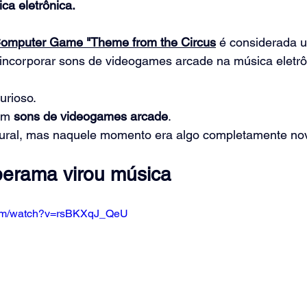
ca eletrônica.
omputer Game "Theme from the Circus
 é considerada 
 incorporar sons de videogames arcade na música eletrô
urioso.
om 
sons de videogames
arcade
.
tural, mas naquele momento era algo completamente no
perama virou música
com/watch?v=rsBKXqJ_QeU