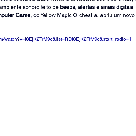
mbiente sonoro feito de 
beeps, alertas e sinais digitais
puter Game
, do Yellow Magic Orchestra, abriu um novo t
om/watch?v=i8EjK2TrM9c&list=RDi8EjK2TrM9c&start_radio=1