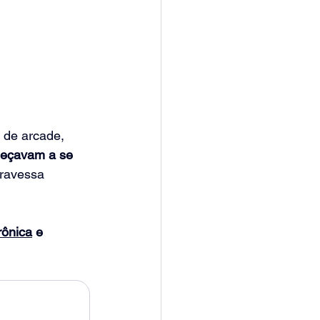
 de arcade, 
meçavam a se 
travessa 
rônica
 e 