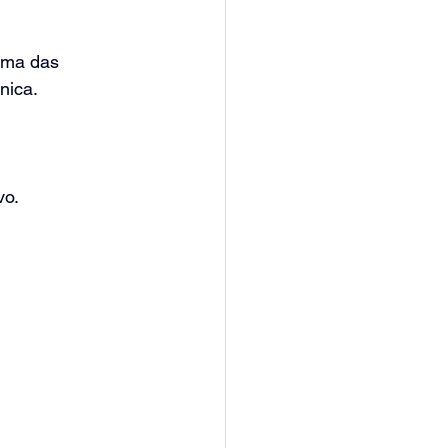
uma das 
nica.
vo.