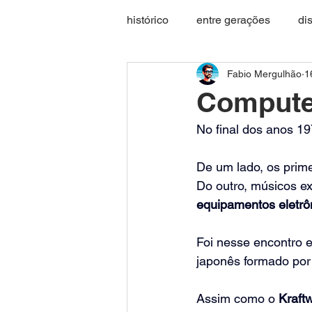
histórico
entre gerações
di
Fabio Mergulhão
1
Compute
No final dos anos 19
De um lado, os prim
Do outro, músicos e
equipamentos eletrô
Foi nesse encontro e
japonês formado por
Assim como o 
Kraft