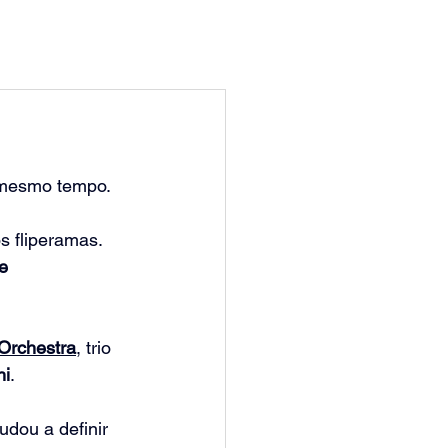
 mesmo tempo.
 fliperamas. 
e 
Orchestra
, trio 
hi
.
judou a definir 