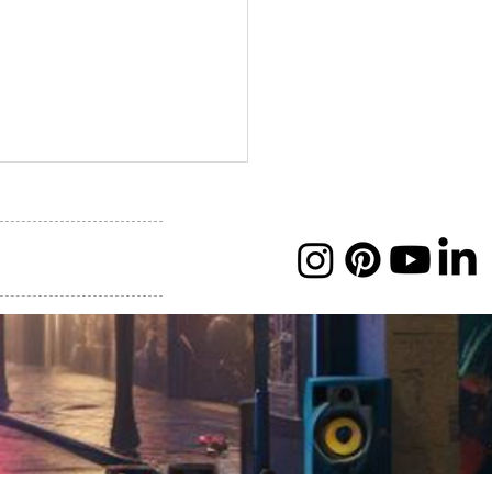
 The Pac. Memória
iva em vinil