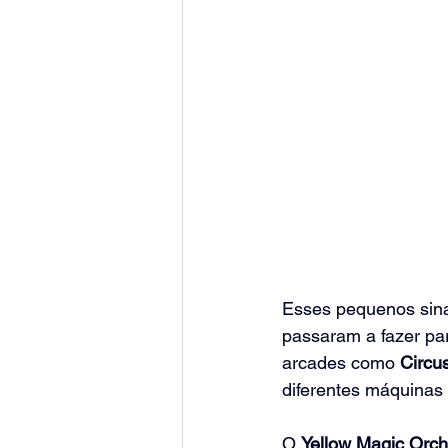
Esses pequenos sina
passaram a fazer pa
arcades como 
Circu
diferentes máquina
O 
Yellow Magic Orch