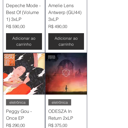
Depeche Mode -
Amelie Lens
Best Of (Volume
Antwerp (GU44)
1) 3xLP
3xLP
Preço
Preço
R$ 590,00
R$ 490,00
Adicionar ao
Adicionar ao
carrinho
carrinho
eletrônica
eletrônica
Peggy Gou -
ODESZA In
Once EP
Return 2xLP
Preço
Preço
R$ 290,00
R$ 375,00