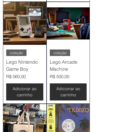
coleção
coleção
Lego Nintendo
Lego Arcade
Game Boy
Machine
Preço
Preço
R$ 560,00
R$ 500,00
Adicionar ao
Adicionar ao
carrinho
carrinho