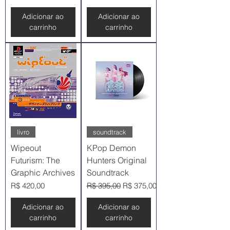
Adicionar ao
Adicionar ao
carrinho
carrinho
livro
soundtrack
Wipeout
KPop Demon
Futurism: The
Hunters Original
Graphic Archives
Soundtrack
Preço
Preço normal
Preço promocional
R$ 420,00
R$ 395,00
R$ 375,00
Adicionar ao
Adicionar ao
carrinho
carrinho