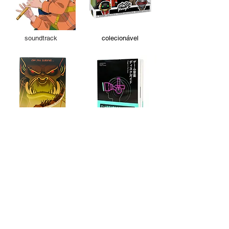
soundtrack
colecionável
colecionável
livro