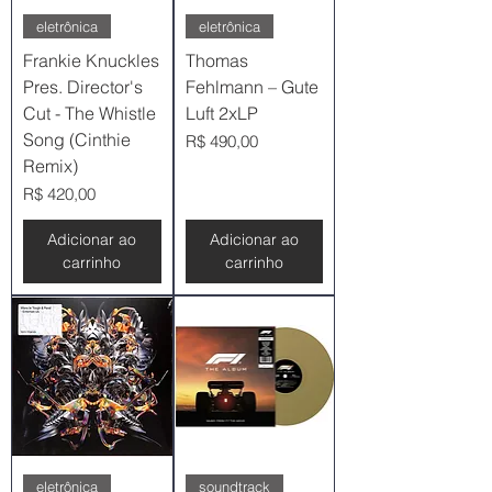
eletrônica
eletrônica
Frankie Knuckles
Thomas
Pres. Director's
Fehlmann – Gute
Cut - The Whistle
Luft 2xLP
Song (Cinthie
Preço
R$ 490,00
Remix)
Preço
R$ 420,00
Adicionar ao
Adicionar ao
carrinho
carrinho
eletrônica
soundtrack