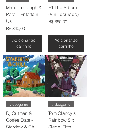
Mano Le Tough &
F1 The Album
Perel - Entertain
(Vinil dourado)
Us
Preço
R$ 360,00
Preço
R$ 340,00
Adicionar ao
Adicionar ao
carrinho
carrinho
videogame
videogame
Dj Cutman &
Tom Clancy's
Coffee Date -
Rainbow Six
Stardew & Chill
Siege: Fifth