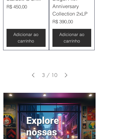
Anniversary
Preço
R$ 450,00
Collection 2xLP
Preço
R$ 390,00
Adicionar ao
Adicionar ao
carrinho
carrinho
3
/
10