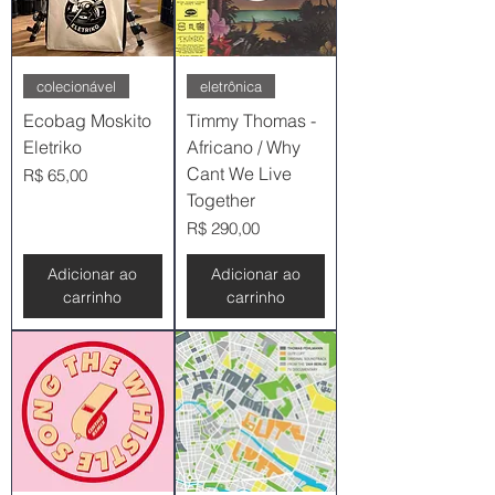
colecionável
eletrônica
Ecobag Moskito
Timmy Thomas -
Eletriko
Africano / Why
Cant We Live
Preço
R$ 65,00
Together
Preço
R$ 290,00
Adicionar ao
Adicionar ao
carrinho
carrinho